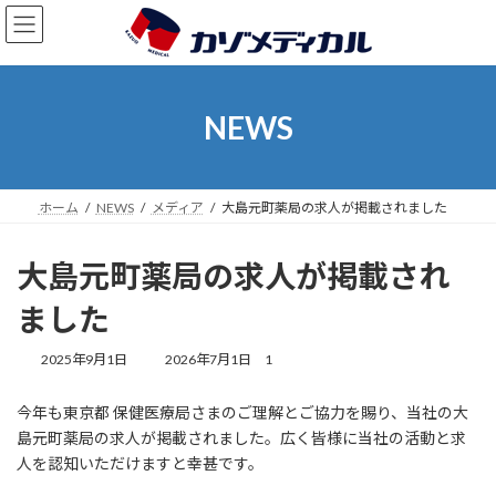
コ
ナ
ン
ビ
テ
ゲ
ン
ー
ツ
シ
NEWS
へ
ョ
ス
ン
キ
に
ッ
移
ホーム
NEWS
メディア
大島元町薬局の求人が掲載されました
プ
動
大島元町薬局の求人が掲載され
ました
最
2025年9月1日
2026年7月1日
1
終
更
今年も東京都 保健医療局さまのご理解とご協力を賜り、当社の大
新
島元町薬局の求人が掲載されました。広く皆様に当社の活動と求
日
時
人を認知いただけますと幸甚です。
: