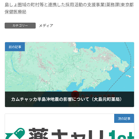
島しょ圏域の町村等と連携した採用活動の支援事業|薬務課|東京都
保健医療局
メディア
カテゴリー
前の記事
カムチャッカ半島沖地震の影響について（大島元町薬局）
2025年8月4日
次の記事