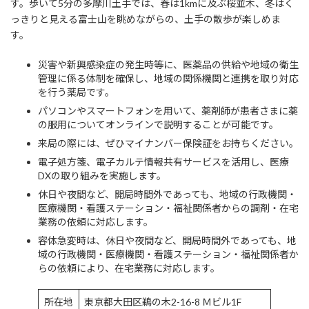
す。歩いて5分の多摩川土手では、春は1kmに及ぶ桜並木、冬はく
っきりと見える富士山を眺めながらの、土手の散歩が楽しめま
す。
災害や新興感染症の発生時等に、医薬品の供給や地域の衛生
管理に係る体制を確保し、地域の関係機関と連携を取り対応
を行う薬局です。
パソコンやスマートフォンを用いて、薬剤師が患者さまに薬
の服用についてオンラインで説明することが可能です。
来局の際には、ぜひマイナンバー保険証をお持ちください。
電子処方箋、電子カルテ情報共有サービスを活用し、医療
DXの取り組みを実施します。
休日や夜間など、開局時間外であっても、地域の行政機関・
医療機関・看護ステーション・福祉関係者からの調剤・在宅
業務の依頼に対応します。
容体急変時は、休日や夜間など、開局時間外であっても、地
域の行政機関・医療機関・看護ステーション・福祉関係者か
らの依頼により、在宅業務に対応します。
所在地
東京都大田区鵜の木2-16-8 Ｍビル1F