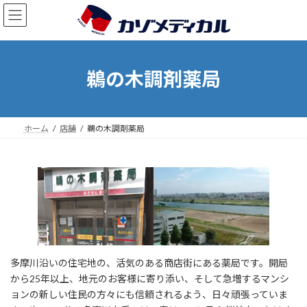
コ
ナ
ン
ビ
テ
ゲ
ン
ー
ツ
シ
鵜の木調剤薬局
へ
ョ
ス
ン
キ
に
ッ
移
ホーム
店舗
鵜の木調剤薬局
プ
動
多摩川沿いの住宅地の、活気のある商店街にある薬局です。開局
から25年以上、地元のお客様に寄り添い、そして急増するマンシ
ョンの新しい住民の方々にも信頼されるよう、日々頑張っていま